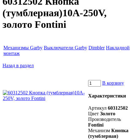
60312502 Кнопка
(тумблерная)10A-250V,
золото Fontini
Механизмы Garby
Выключатели Garby
Dimbler
Накладной
монтаж
Назад в раздел
В корзину
Характеристики
Артикул
60312502
Цвет
Золото
Производитель
Fontini
Механизм
Кнопка
(тумблерная)