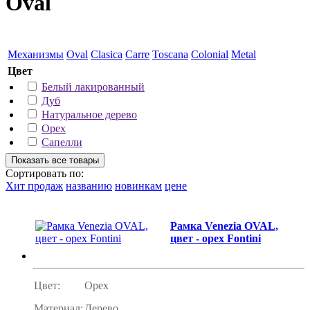
Oval
Механизмы
Oval
Clasica
Carre
Toscana
Colonial
Metal
Цвет
Белый лакированный
Дуб
Натуральное дерево
Орех
Сапелли
Сортировать по:
Хит продаж
названию
новинкам
цене
Рамка Venezia OVAL,
цвет - орех Fontini
Цвет:
Орех
Материал:
Дерево