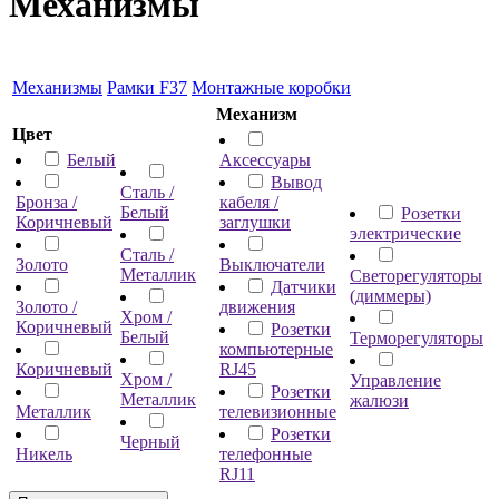
Механизмы
Механизмы
Рамки F37
Монтажные коробки
Механизм
Цвет
Белый
Аксессуары
Вывод
Сталь /
Бронза /
кабеля /
Белый
Розетки
Коричневый
заглушки
электрические
Сталь /
Золото
Выключатели
Металлик
Светорегуляторы
Датчики
(диммеры)
Золото /
движения
Хром /
Коричневый
Розетки
Белый
Терморегуляторы
компьютерные
Коричневый
RJ45
Хром /
Управление
Розетки
Металлик
жалюзи
Металлик
телевизионные
Розетки
Черный
Никель
телефонные
RJ11