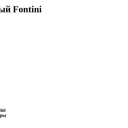
ый Fontini
ini
ары